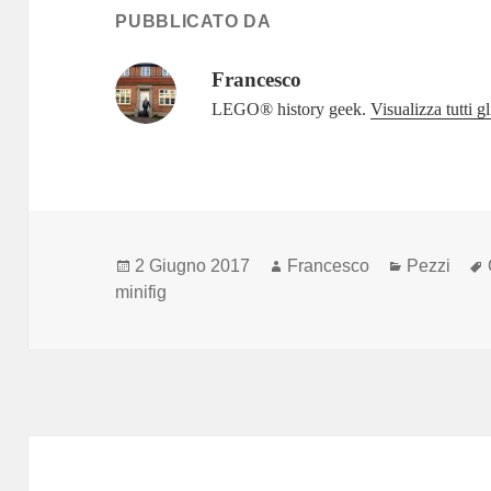
PUBBLICATO DA
Francesco
LEGO®‎ history geek.
Visualizza tutti g
Scritto
Autore
Categorie
2 Giugno 2017
Francesco
Pezzi
il
minifig