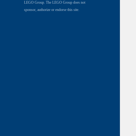
LEGO Group. The LEGO Group does not
sponsor, authorize or endorse this site.