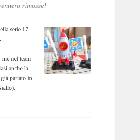
 vennero rimosse!
lla serie 17
.
o me nel team
asi anche la
 già parlato in
Giallo
).