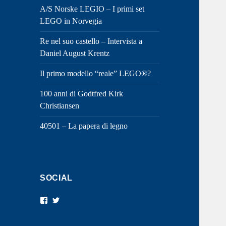
A/S Norske LEGIO – I primi set
LEGO in Norvegia
Re nel suo castello – Intervista a
Daniel August Krentz
Il primo modello “reale” LEGO®?
100 anni di Godtfred Kirk
Christiansen
40501 – La papera di legno
SOCIAL
Visualizza
Visualizza
il
il
profilo
profilo
di
di