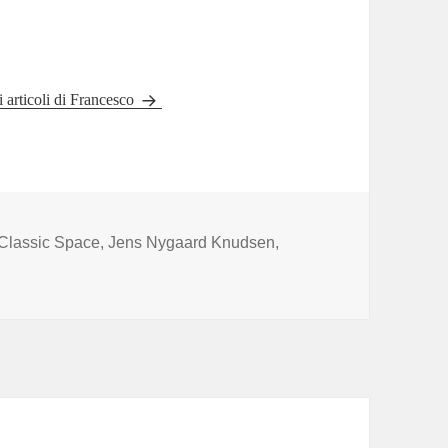
li articoli di Francesco
Tag
Classic Space
,
Jens Nygaard Knudsen
,