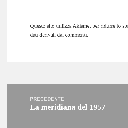
Questo sito utilizza Akismet per ridurre lo s
dati derivati dai commenti
.
Navigazione
articoli
PRECEDENTE
La meridiana del 1957
Articolo
precedente: