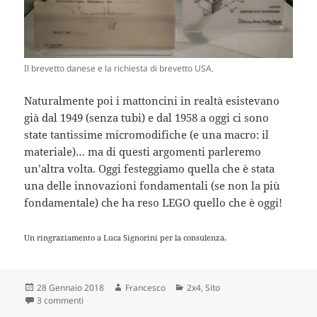
Il brevetto danese e la richiesta di brevetto USA.
Naturalmente poi i mattoncini in realtà esistevano
già dal 1949 (senza tubi) e dal 1958 a oggi ci sono
state tantissime micromodifiche (e una macro: il
materiale)… ma di questi argomenti parleremo
un’altra volta. Oggi festeggiamo quella che è stata
una delle innovazioni fondamentali (se non la più
fondamentale) che ha reso LEGO quello che è oggi!
Un ringraziamento a Luca Signorini per la consulenza.
Scritto
Autore
Categorie
28 Gennaio 2018
Francesco
2x4
,
Sito
il
su Il brevetto del mattoncino ha 60 anni!
3 commenti