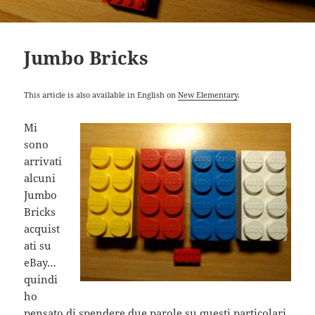
Jumbo Bricks
This article is also available in English on
New Elementary
.
Mi
sono
arrivati
alcuni
Jumbo
Bricks
acquist
ati su
eBay…
quindi
ho
pensato di spendere due parole su questi particolari