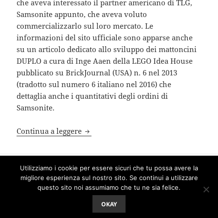
che aveva interessato il partner americano di TLG,
Samsonite appunto, che aveva voluto
commercializzarlo sul loro mercato. Le
informazioni del sito ufficiale sono apparse anche
su un articolo dedicato allo sviluppo dei mattoncini
DUPLO a cura di Inge Aaen della LEGO Idea House
pubblicato su BrickJournal (USA) n. 6 nel 2013
(tradotto sul numero 6 italiano nel 2016) che
dettaglia anche i quantitativi degli ordini di
Samsonite.
Jumbo Bricks
Continua a leggere
Scritto
Autore
Categorie
Tag
21 Novembre 2016
Francesco
2x4
,
Jumbo Bricks
Utilizziamo i cookie per essere sicuri che tu possa avere la
il
1960
,
2x4
,
Billund
,
BrickLink
,
Flickr
,
Jumbo Bricks
,
Ole Kirksvej
,
migliore esperienza sul nostro sito. Se continui a utilizzare
su Jumbo Bricks
preschool
,
Samsonite
Lascia un commento
questo sito noi assumiamo che tu ne sia felice.
OKAY
Proudly powered by WordPress