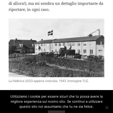
di allora!), ma mi sembra un dettaglio importante da
riportare, in ogni caso.
La fabbrica LEGO appena costruita, 1943. Immagine TLG.
Utilizziamo i cookie per essere sicuri che tu possa avere la
Scritto
Autore
Categorie
Tag
30 Luglio 2020
Francesco
Billund
,
Set
ABB
,
migliore esperienza sul nostro sito. Se continui a utilizzare
il
su Il primo modello “reale” LEGO®?
Fabbrica LEGO
1 commento
questo sito noi assumiamo che tu ne sia felice.